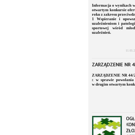
Informacja o wynikach w
otwartym konkursie ofer
roku z zakresu przeciwd
1 Wspieranie i upowsze
uzależnieniom i patolog
sportowej wśród młod
uzależnień.
11.05.
ZARZĄDZENIE NR 
ZARZĄDZENIE NR 44
r.
w sprawie powołania 
w drugim otwartym konkur
OGŁ
KON
ZŁO