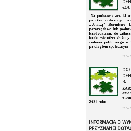
OFE
ŁOC
Na podstawie art. 15 us
pożytku publicznego i o 
„Ustawą” Burmistrz Ł
pozarządowe lub podmio
kandydatami, do zgłas
konkursie ofert złożony
zadania publicznego w 
patologiom społecznym
13.04.
OGŁ
OFE
R.
ZAR
dnia 
otwar
2021 roku
12.04.
INFORMACJA O WY
PRZYZNANEJ DOTA