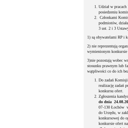
Udział w pracach 
posiedzeniu komis
Członkami Komisji
podmiotów, dział
3 ust. 2 i 3 Ustaw
1) są obywatelami RP i k
2) nie reprezentują orga
wymienionym konkursie 
3)nie pozostają wobec w
stosunku prawnym lub fa
wątpliwości co do ich be
Do zadań Komisji
realizację zadań 
konkursu ofert.
Zgłoszenia kandyd
do dnia 24.08.20
07-130 Łochów w 
do Urzędu, w zakl
konkursowej do o
konkursie ofert n