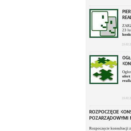
PIE
REA
ZARZ
23 lu
konku
23.02.
OGŁ
KON
Ogłos
ofer
real
23.02.
ROZPOCZĘCIE KONS
POZARZĄDOWYMI N
Rozpoczęcie konsultacji