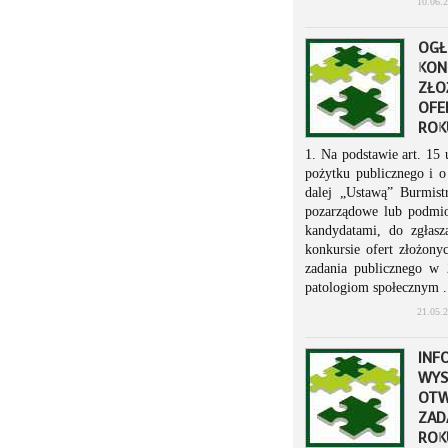
10.06.
OGŁ
KON
ZŁO
OFE
ROK
1. Na podstawie art. 15 
pożytku publicznego i 
dalej „Ustawą” Burmist
pozarządowe lub podmio
kandydatami, do zgłas
konkursie ofert złożony
zadania publicznego w 
patologiom społecznym .
21.05.
INF
WYS
OTW
ZAD
ROK