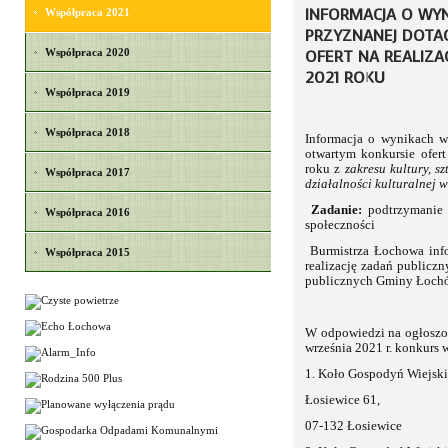
INFORMACJA O WY
Współpraca 2021
PRZYZNANEJ DOTA
Współpraca 2020
OFERT NA REALIZ
2021 ROKU
Współpraca 2019
Współpraca 2018
Informacja o wynikach w
otwartym konkursie ofer
roku z
zakresu
kultury, s
Współpraca 2017
działalności kulturalnej 
Zadanie:
podtrzymanie k
Współpraca 2016
społeczności
Burmistrza Łochowa info
Współpraca 2015
realizację zadań publiczn
publicznych Gminy Łochó
W odpowiedzi na ogłoszo
września 2021 r. konkurs 
1. Koło Gospodyń Wiejsk
Łosiewice 61,
07-132 Łosiewice