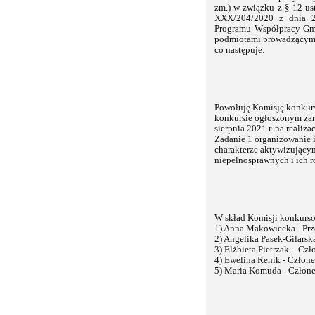
zm.) w związku z § 12 us
XXX/204/2020 z dnia 28
Programu Współpracy Gm
podmiotami prowadzącymi
co następuje:
Powołuję Komisję konkurs
konkursie ogłoszonym zar
sierpnia 2021 r. na realiz
Zadanie 1 organizowanie i
charakterze aktywizującym
niepełnosprawnych i ich r
W skład Komisji konkurs
1) Anna Makowiecka - Prz
2) Angelika Pasek-Gilarsk
3) Elżbieta Pietrzak – Czł
4) Ewelina Renik - Człone
5) Maria Komuda - Człone