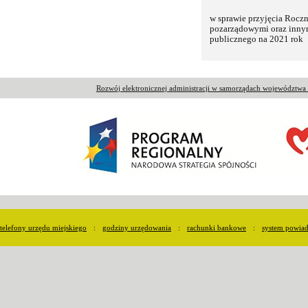
w sprawie przyjęcia Roc
pozarządowymi oraz inny
publicznego na 2021 rok
Rozwój elektronicznej administracji w samorządach województw
telefony urzędu miejskiego
:
godziny urzędowania
:
rachunki bankowe
:
system powia