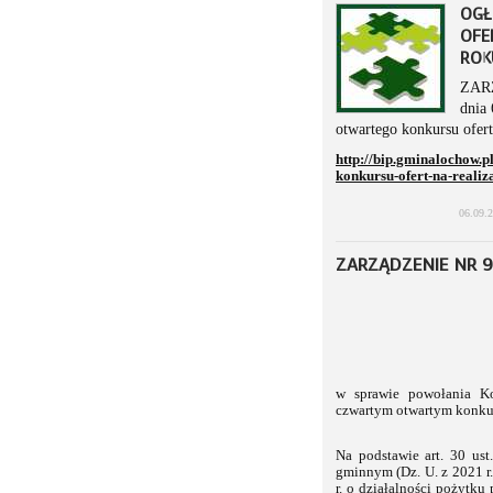
OGŁ
OFE
ROK
ZAR
dnia 
otwartego konkursu ofert
http://bip.gminalochow.p
konkursu-ofert-na-reali
06.09.
ZARZĄDZENIE NR 9
w sprawie powołania Ko
czwartym otwartym konkurs
Na podstawie art. 30 us
gminnym (Dz. U. z 2021 r. 
r. o działalności pożytku 