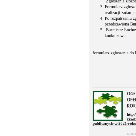
Zgłoszenia złożon
Formularz zgłosze
realizacji zadań p
Po rozpatrzeniu z
przedstawiona Bu
Burmistrz Łocho
konkursowej.
formularz zgłoszenia do 
OGŁ
OFE
ROK
http:
czwar
publicznych-w-2021-rok
12.08.