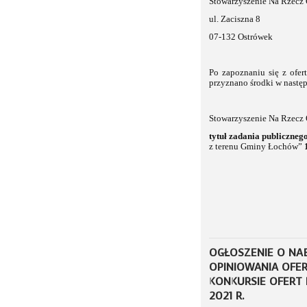
Stowarzyszenie Na Rzec
ul. Zaciszna 8
07-132 Ostrówek
Po zapoznaniu się z ofer
przyznano środki w nastę
Stowarzyszenie Na Rzec
tytuł zadania publiczneg
z terenu Gminy Łochów”
1
OGŁOSZENIE O NA
OPINIOWANIA OFE
KONKURSIE OFERT 
2021 R.