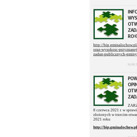
INF
WYS
OTW
ZAD
ROK
http://bip.gminalochow.p
oraz-wysokosc-przyznanej-
zadan-publicznych-gminy
16.06.
POW
OPI
OTW
ZAD
ZARZ
8 czerwca 2021 r. w spraw
złożonych w trzecim otwar
2021 roku
http://bip.gminalochow.p