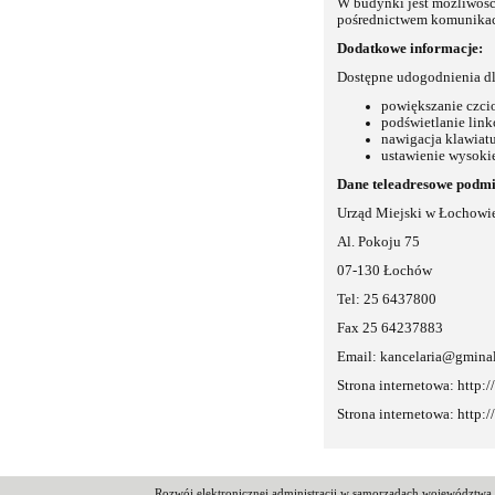
W budynki jest możliwość
pośrednictwem komunikacj
Dodatkowe informacje:
Dostępne udogodnienia d
powiększanie czci
podświetlanie link
nawigacja klawiatu
ustawienie wysoki
Dane teleadresowe podmi
Urząd Miejski w Łochowi
Al. Pokoju 75
07-130 Łochów
Tel: 25 6437800
Fax 25 64237883
Email:
kancelaria@gmina
Strona internetowa:
http:
Strona internetowa:
http:
Rozwój elektronicznej administracji w samorządach województw