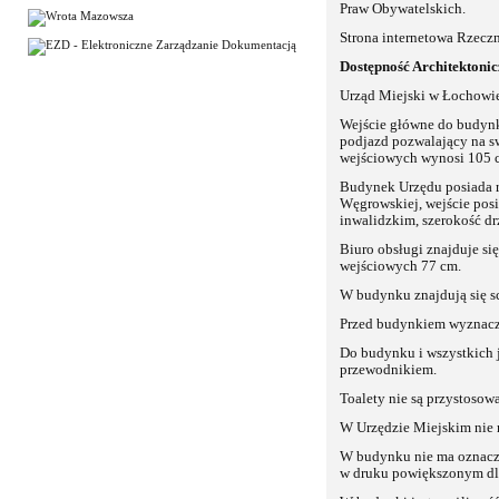
Praw Obywatelskich.
Strona internetowa Rzecz
Dostępność Architektoni
Urząd Miejski w Łochowie
Wejście główne do budynku
podjazd pozwalający na s
wejściowych wynosi 105 cm
Budynek Urzędu posiada r
Węgrowskiej, wejście po
inwalidzkim, szerokość d
Biuro obsługi znajduje si
wejściowych 77 cm.
W budynku znajdują się s
Przed budynkiem wyznacz
Do budynku i wszystkich 
przewodnikiem.
Toalety nie są przystosow
W Urzędzie Miejskim nie 
W budynku nie ma oznacze
w druku powiększonym dl