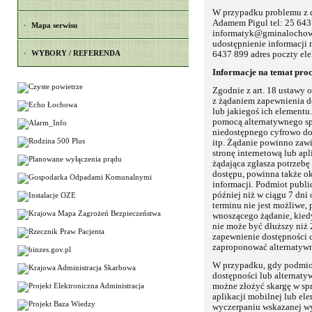
W przypadku problemu z d
Adamem Pigul tel: 25 6437
Mapa serwisu
informatyk@gminalochow
udostępnienie informacji
WYBORY / REFERENDA
6437 899 adres poczty el
Informacje na temat pro
Zgodnie z art. 18 ustawy 
z żądaniem zapewnienia do
lub jakiegoś ich elementu
pomocą alternatywnego sp
niedostępnego cyfrowo do
itp. Żądanie powinno zawi
stronę internetową lub ap
żądająca zgłasza potrzeb
dostępu, powinna także ok
informacji. Podmiot publi
później niż w ciągu 7 dni
terminu nie jest możliwe,
wnoszącego żądanie, kiedy
nie może być dłuższy niż 
zapewnienie dostępności 
zaproponować alternatywn
W przypadku, gdy podmiot
dostępności lub alternat
możne złożyć skargę w spr
aplikacji mobilnej lub ele
wyczerpaniu wskazanej wy