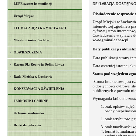
DEKLARACJA DOSTĘPNO
LUPE system komunikacji
Oświadczenie w sprawie 
Urząd Miejski
Urząd Miejski w Łochowie
internetowej zgodnie z pr
TŁUMACZ JĘZYKA MIGOWEGO
cyfrowej stron internetow
Oświadczenie w sprawie d
www.gminalochow.pl
.
Miasto i Gmina Łochów
Daty publikacji i aktualiz
OBWIESZCZENIA
Data publikacji strony in
Razem Dla Rozwoju Doliny Liwca
Data ostatniej istotnej ak
Status pod względem zgo
Rada Miejska w Łochowie
Strona internetowa jest c
o dostępności cyfrowej st
KONSERWACJA OŚWIETLENIA
publicznych z powodu ni
Wymagania które nie zosta
JEDNOSTKI GMINNE
brak opisów zdjęć,
osoby niepełnospr
Ochrona środowiska
brak atrybutów jęz
Druki do pobrania
brak możliwości wy
format formularza n