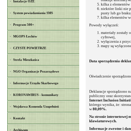
brakuje alternatyw
Instalacje OZE
kilka z elementów 
niektóre linki nie 
System powiadamiania SMS
pusty lub go braku
kilka elementów we
Program 500+
Powody wyłączeń:
materiały zostały 
MGOPS Łochów
cyfrowej,
wyłączenia z przy
mapy są wyłączone
CZYSTE POWIETRZE
Strefa Mieszkańca
Data sporządzenia deklar
NGO Organizacje Pozarządowe
Oświadczenie sporządzono
Informacje Urzędu Skarbowego
Deklaracje sporządzono n
KORONAWIRUS - komunikaty
publiczny oraz skorzysta
Internet Inclusion Initiati
którego wynika, że: stron
Wojskowa Komenda Uzupełnień
w
80,09%.
Na stronie internetowej
Kontakt
klawiaturowych.
Informacje zwrotne i da
Archiwum