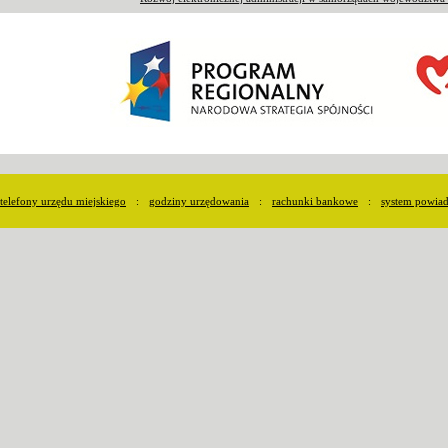
telefony urzędu miejskiego
:
godziny urzędowania
:
rachunki bankowe
:
system powia