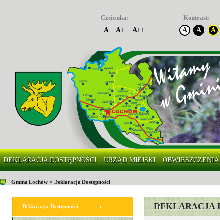
Czcionka:
Kontrast:
A
A+
A++
A
A
A
DEKLARACJA DOSTĘPNOŚCI
URZĄD MIEJSKI
OBWIESZCZENIA
Gmina Łochów
Deklaracja Dostępności
DEKLARACJA 
Deklaracja Dostępności