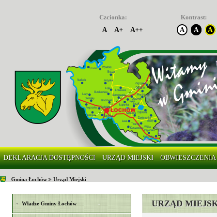
Czcionka:
Kontrast:
A
A+
A++
A
A
A
DEKLARACJA DOSTĘPNOŚCI
URZĄD MIEJSKI
OBWIESZCZENIA
Gmina Łochów
Urząd Miejski
URZĄD MIEJSK
Władze Gminy Łochów