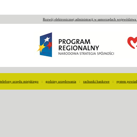
Rozwój elektronicznej administracji w samorządach województw
telefony urzędu miejskiego
:
godziny urzędowania
:
rachunki bankowe
:
system powia