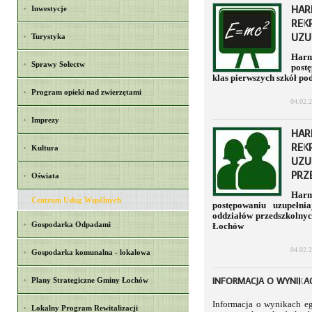
HAR
Inwestycje
REK
UZU
Turystyka
Harm
Sprawy Sołectw
post
klas pierwszych szkół 
Program opieki nad zwierzętami
04.02.
Imprezy
HAR
REK
Kultura
UZU
PRZ
Oświata
Harm
Centrum Usług Wspólnych
postępowaniu uzupełni
oddziałów przedszkolny
Gospodarka Odpadami
Łochów
04.02.
Gospodarka komunalna - lokalowa
INFORMACJA O WYNIKA
Plany Strategiczne Gminy Łochów
Informacja o wynikach e
Lokalny Program Rewitalizacji