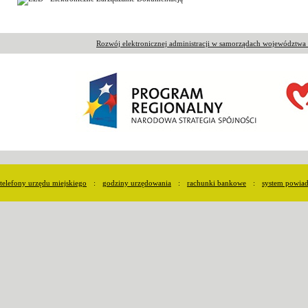
Rozwój elektronicznej administracji w samorządach województw
telefony urzędu miejskiego
:
godziny urzędowania
:
rachunki bankowe
:
system powia