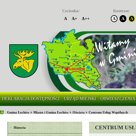
Czcionka:
Kontrast:
A
A+
A++
A
A
A
DEKLARACJA DOSTĘPNOŚCI
URZĄD MIEJSKI
OBWIESZCZENIA
Gmina Łochów
Miasto i Gmina Łochów
Oświata
Centrum Usług Wspólnych
CENTRUM US
Historia