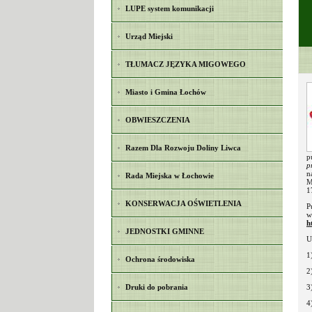
LUPE system komunikacji
Urząd Miejski
TŁUMACZ JĘZYKA MIGOWEGO
Miasto i Gmina Łochów
OBWIESZCZENIA
Razem Dla Rozwoju Doliny Liwca
p
p
n
Rada Miejska w Łochowie
M
1
KONSERWACJA OŚWIETLENIA
P
h
JEDNOSTKI GMINNE
U
1
Ochrona środowiska
2
Druki do pobrania
3
4