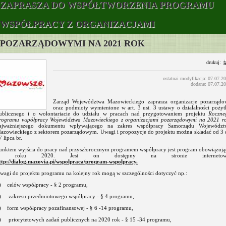
ZAPRASZA DO WSPÓŁTWORZENIA PROGRAMU
WSPÓŁPRACY Z ORGANIZACJAMI
POZARZĄDOWYMI NA 2021 ROK
drukuj:
ostatnai modyfikacja: 07.07.2
dodane: 07.07.2
Zarząd Województwa Mazowieckiego zaprasza organizacje pozarządo
oraz podmioty wymienione w art. 3 ust. 3 ustawy o działalności pożyt
ublicznego i o wolontariacie do udziału w pracach nad przygotowaniem projektu
Roczne
rogramu współpracy Województwa Mazowieckiego z organizacjami pozarządowymi na 2021 ro
ajważniejszego dokumentu wpływającego na zakres współpracy Samorządu Województ
azowieckiego z sektorem pozarządowym. Uwagi i propozycje do projektu można składać od 3 
7 lipca br.
unktem wyjścia do pracy nad przyszłorocznym programem współpracy jest program obowiązują
w roku 2020. Jest on dostępny na stronie internetow
ttp://dialog.mazovia.pi/wspolpraca/proqram-wspolpracy.
wagi do projektu programu na kolejny rok mogą w szczególności dotyczyć np.:
) celów współpracy - § 2 programu,
) zakresu przedmiotowego współpracy - § 4 programu,
) form współpracy pozafinansowej - § 6 -14 programu,
) priorytetowych zadań publicznych na 2020 rok - § 15 -34 programu,