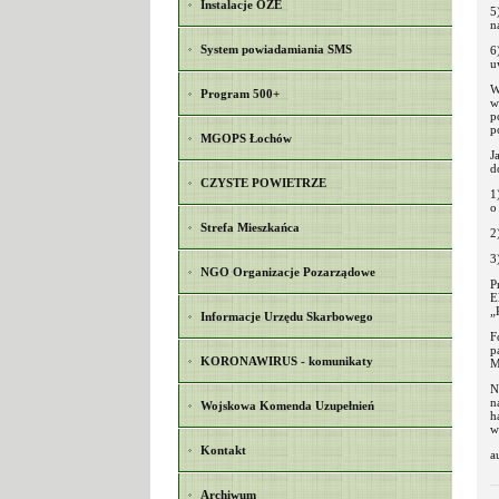
Instalacje OZE
5
n
System powiadamiania SMS
6
u
W
Program 500+
w
p
p
MGOPS Łochów
J
d
CZYSTE POWIETRZE
1
o
Strefa Mieszkańca
2
3
NGO Organizacje Pozarządowe
P
E
„
Informacje Urzędu Skarbowego
F
p
KORONAWIRUS - komunikaty
M
N
n
Wojskowa Komenda Uzupełnień
h
w
Kontakt
a
Archiwum