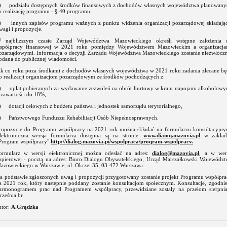
) podziału dostępnych środków finansowych z dochodów własnych województwa planowany
a realizację programu - § 40 programu,
) innych zapisów programu ważnych z punktu widzenia organizacji pozarządowej składając
wagi i propozycje.
 najbliższym czasie Zarząd Województwa Mazowieckiego określi wstępne założenia 
spółpracy finansowej w 2021 roku pomiędzy Województwem Mazowieckim a organizacja
ozarządowymi. Informacja o decyzji Zarządu Województwa Mazowieckiego zostanie niezwłoczn
odana do publicznej wiadomości.
ak co roku poza środkami z dochodów własnych województwa w 2021 roku zadania zlecane bę
o realizacji organizacjom pozarządowym ze środków pochodzących z:
) opłat pobieranych za wydawanie zezwoleń na obrót hurtowy w kraju napojami alkoholowy
 zawartości do 18%,
) dotacji celowych z budżetu państwa i jednostek samorządu terytorialnego,
) Państwowego Funduszu Rehabilitacji Osób Niepełnosprawnych.
ropozycje do Programu współpracy na 2021 rok można składać na formularzu konsultacyjny
lektroniczna wersja formularza dostępna są na stronie:
www.diaioq.mazovia.pl
w zakład
Program współpracy"
http://dialog.mazovia.pi/wspolpraca/proqram-wspolpracv.
ormularz w wersji eiektronicznej można odesłać na adres:
dialog@mazovia.pl
, a w wers
apierowej - pocztą na adres: Biuro Dialogu Obywatelskiego, Urząd Marszałkowski Województ
azowieckiego w Warszawie, ul. Okrzei 35, 03-472 Warszawa.
a podstawie zgłoszonych uwag i propozycji przygotowany zostanie projekt Programu współpra
a 2021 rok, który następnie poddany zostanie konsultacjom społecznym. Konsultacje, zgodnie
armonogramem prac nad Programem współpracy, przewidziane zostały na przełom sierpnia
rześnia br.
utor:
A.Grądzka