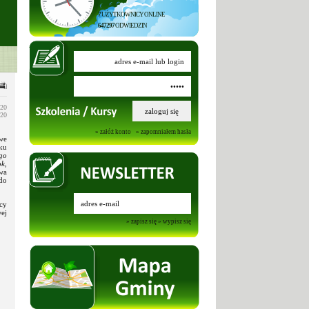
7
UŻYTKOWNICY ONLINE
647297
ODWIEDZIN
020
020
» załóż konto
» zapomniałem hasła
we
ku
go
k,
wa
do
cy
ej
» zapisz się
» wypisz się