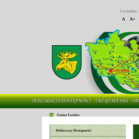
Czcionka:
A
A+
DEKLARACJA DOSTĘPNOŚCI
URZĄD MIEJSKI
OB
Gmina Łochów
Deklaracja Dostępności