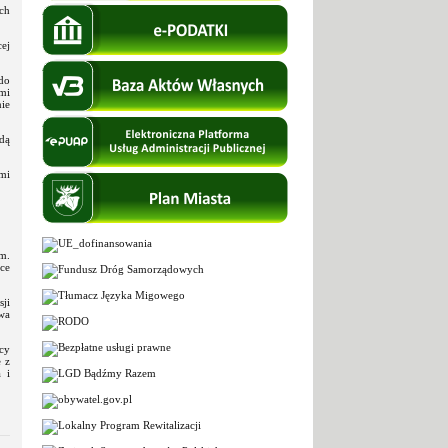
ch
ej
do
mi
ie
dą
mi
m.
ce
ji
wa
cy
 z
 i