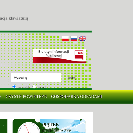
acja klawiaturą
szukaj
w serwisie
w sieci
+
CZYSTE POWIETRZE
GOSPODARKA ODPADAMI
PIĄTEK
07
SIERPNIA 2026