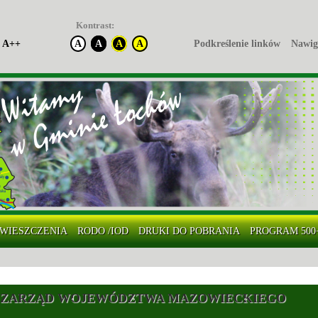
Kontrast:
A++
A
A
A
A
Podkreślenie linków
Nawig
WIESZCZENIA
RODO /IOD
DRUKI DO POBRANIA
PROGRAM 500
ZARZĄD WOJEWÓDZTWA MAZOWIECKIEGO