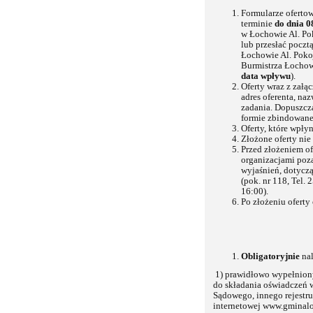
Formularze oferto
terminie
do dnia 0
w Łochowie Al. Po
lub przesłać poczt
Łochowie Al. Poko
Burmistrza Łochow
data wpływu
).
Oferty wraz z załą
adres oferenta, na
zadania. Dopuszcza
formie zbindowanej,
Oferty, które wpły
Złożone oferty ni
Przed złożeniem o
organizacjami poz
wyjaśnień, dotyc
(pok. nr 118, Tel.
16:00).
Po złożeniu oferty
Obligatoryjnie
nal
1) prawidłowo wypełnio
do składania oświadczeń w
Sądowego, innego rejestru 
internetowej www.gminal