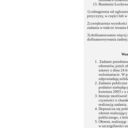
turnusach rehabili
Burmistrz Łochowa
1) odstąpienia od ogłosze
przyczyny, w części lub w 
2) zwiększenia wysokości
zadania w trakcie trwania
3) dofinansowania więcej n
dofinansowywania żadnej z
War
Zadanie przedstaw
oferentów, jeżeli o
ustawy z dnia 24 k
wolontariacie. W p
odpowiadają solida
Zadanie publiczne 
podmiot niebędący 
kwietnia 2003 r. o
Istnieje możliwość
czynności o chara
realizacją zadania
Dopuszcza się pobi
oferent realizując
publicznego, z któ
Oferent, realizują
w szczególności us