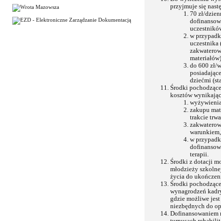
przyjmuje się nast
70 zł/dzien
dofinansow
uczestnikó
w przypadk
uczestnika
zakwaterow
materiałów)
do 600 zł/
posiadając
dziećmi (s
Środki pochodzące
kosztów wynikający
wyżywienia
zakupu mate
trakcie tr
zakwaterow
warunkiem,
w przypadk
dofinansow
terapii.
Środki z dotacji m
młodzieży szkolne
życia do ukończen
Środki pochodzące
wynagrodzeń kadry
gdzie możliwe jes
niezbędnych do opie
Dofinansowaniem n