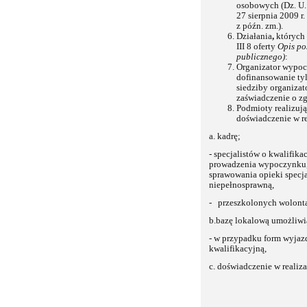
osobowych (Dz. U. 
27 sierpnia 2009 r.
z późn. zm.).
Działania
,
których
III 8 oferty
Opis po
publicznego)
:
Organizator wypo
dofinansowanie tyl
siedziby organiz
zaświadczenie o z
Podmioty realizuj
doświadczenie w re
a. kadrę;
- specjalistów o kwalifi
prowadzenia wypoczynku, 
sprawowania opieki specja
niepełnosprawną,
- przeszkolonych wolonta
b.bazę lokalową umożliwia
- w przypadku form wyjaz
kwalifikacyjną,
c. doświadczenie w reali