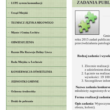
ZADANIA PUB
LUPE system komunikacji
Urząd Miejski
TŁUMACZ JĘZYKA MIGOWEGO
Miasto i Gmina Łochów
Gmina
roku 2015 zadań publiczn
OBWIESZCZENIA
przeciwdziałania patologi
Razem Dla Rozwoju Doliny Liwca
Rodzaj zadania i wysok
Rada Miejska w Łochowie
Zlecenie realizacj
z udzieleniem dota
KONSERWACJA OŚWIETLENIA
Łącznie na realiza
wysokości: 19 100 
Szczegółowe inform
JEDNOSTKI GMINNE
Nazwa zadania konkurs
młodzieży zagrożonych wy
Ochrona środowiska
Forma realizacji zadania
Druki do pobrania
Opis zadania:
Wypoczynek
obozu, koloni).