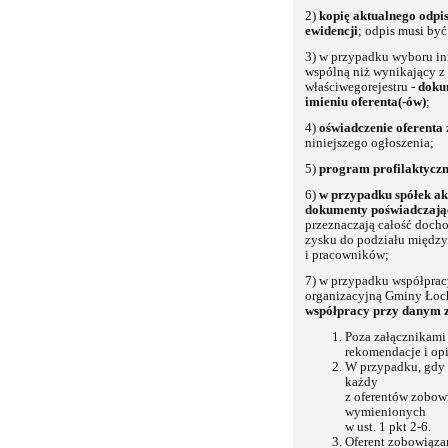
2)
kopię aktualnego odpi
ewidencji
; odpis musi by
3) w przypadku wyboru in
wspólną niż wynikający z
właściwegorejestru -
dokum
imieniu oferenta(-ów)
;
4)
oświadczenie oferenta
niniejszego ogłoszenia;
5)
program profilaktycz
6)
w
przypadku spółek ak
dokumenty poświadczają
przeznaczają całość docho
zysku do podziału między
i pracowników;
7) w przypadku współpracy
organizacyjną Gminy Ło
współpracy przy danym 
Poza załącznikami
rekomendacje i opi
W przypadku, gdy o
każdy
z oferentów zobow
wymienionych
w ust. 1 pkt 2-6.
Oferent zobowiązan