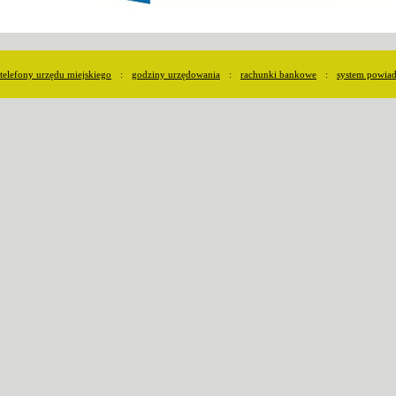
telefony urzędu miejskiego
:
godziny urzędowania
:
rachunki bankowe
:
system powia