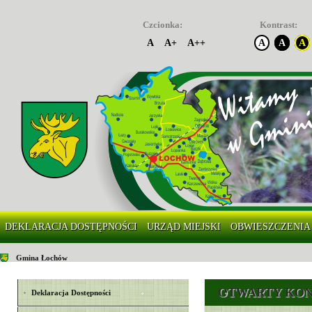
Czcionka:
Kontrast:
A
A+
A++
A
A
A
DEKLARACJA DOSTĘPNOŚCI
URZĄD MIEJSKI
OBWIESZCZENIA
Gmina Łochów
OTWARTY KON
Deklaracja Dostępności