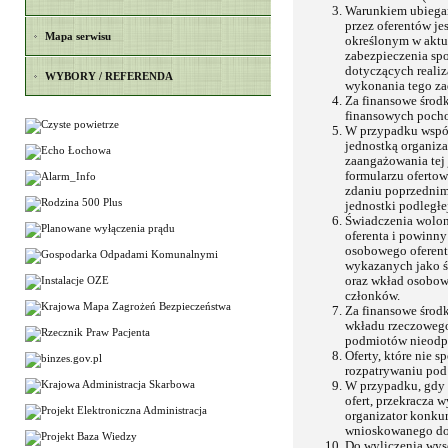
Warunkiem ubiegani
przez oferentów je
Mapa serwisu
określonym w aktu
zabezpieczenia sp
dotyczących realiz
WYBORY / REFERENDA
wykonania tego za
Za finansowe środk
finansowych poch
W przypadku współp
jednostką organiz
zaangażowania tej 
formularzu oferto
zdaniu poprzednim,
jednostki podległe
Świadczenia wolon
oferenta i powinn
osobowego oferent
wykazanych jako śr
oraz wkład osobowy
członków.
Za finansowe środk
wkładu rzeczowego
podmiotów nieodpła
Oferty, które nie 
rozpatrywaniu po
W przypadku, gdy 
ofert, przekracza 
organizator konku
wnioskowanego do
Do wyliczenia wy