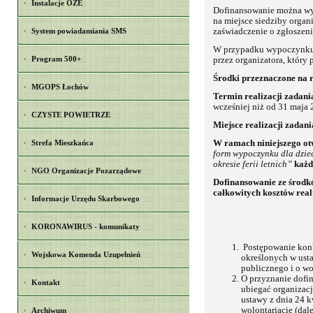
Instalacje OZE
Dofinansowanie można wyk
na miejsce siedziby org
System powiadamiania SMS
zaświadczenie o zgłoszen
W przypadku wypoczynku 
Program 500+
przez organizatora, który
Środki przeznaczone na r
MGOPS Łochów
Termin realizacji zadani
wcześniej niż od 31 maja 2
CZYSTE POWIETRZE
Miejsce realizacji zadani
Strefa Mieszkańca
W ramach niniejszego ot
form wypoczynku dla dzie
okresie ferii letnich”
każdy
NGO Organizacje Pozarządowe
Dofinansowanie ze środ
całkowitych kosztów real
Informacje Urzędu Skarbowego
KORONAWIRUS - komunikaty
Postępowanie kon
Wojskowa Komenda Uzupełnień
określonych w usta
publicznego i o wo
O przyznanie dofi
Kontakt
ubiegać organizacj
ustawy z dnia 24 k
wolontariacie (dale
Archiwum