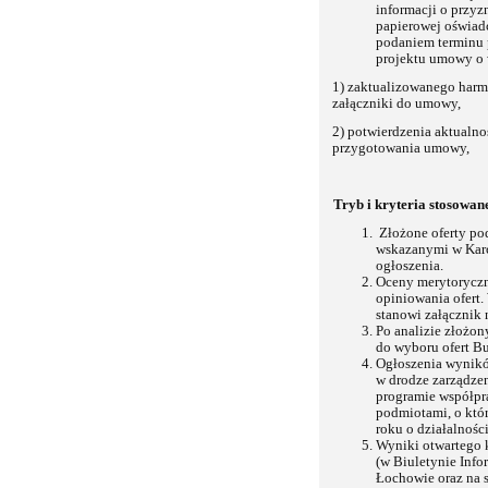
informacji o przyzn
papierowej oświadc
podaniem terminu 
projektu umowy o w
1) zaktualizowanego harmo
załączniki do umowy,
2) potwierdzenia aktualno
przygotowania umowy,
Tryb i kryteria stosowan
Złożone oferty po
wskazanymi w Karci
ogłoszenia.
Oceny merytoryczn
opiniowania ofert.
stanowi załącznik 
Po analizie złożo
do wyboru ofert B
Ogłoszenia wynikó
w drodze zarządze
programie współpr
podmiotami, o któr
roku o działalnośc
Wyniki otwartego 
(w Biuletynie Info
Łochowie oraz na s