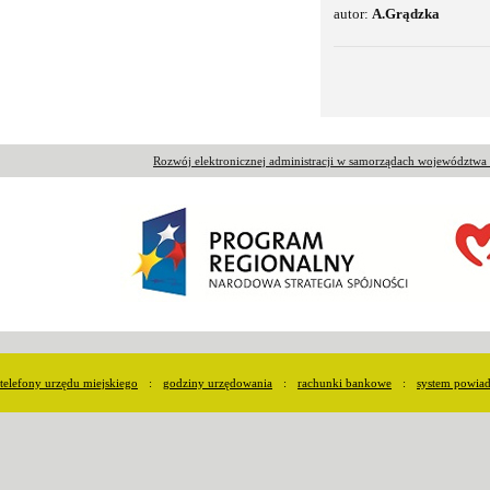
autor:
A.Grądzka
Rozwój elektronicznej administracji w samorządach województw
telefony urzędu miejskiego
:
godziny urzędowania
:
rachunki bankowe
:
system powia