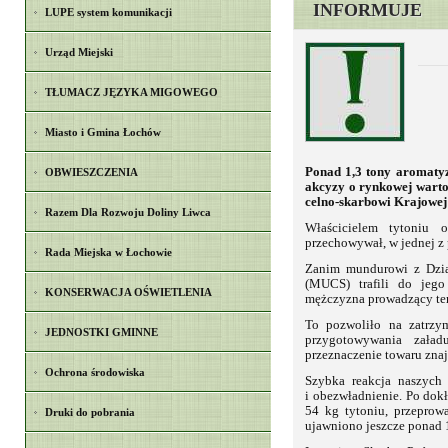
INFORMUJE
LUPE system komunikacji
Urząd Miejski
TŁUMACZ JĘZYKA MIGOWEGO
Miasto i Gmina Łochów
Ponad 1,3 tony aromatyz
OBWIESZCZENIA
akcyzy o rynkowej warto
celno-skarbowi Krajowej
Razem Dla Rozwoju Doliny Liwca
Właścicielem tytoniu o
przechowywał, w jednej z
Rada Miejska w Łochowie
Zanim mundurowi z Dzia
(MUCS) trafili do jego
KONSERWACJA OŚWIETLENIA
mężczyzna prowadzący ten
To pozwoliło na zatrzy
JEDNOSTKI GMINNE
przygotowywania zała
przeznaczenie towaru znaj
Ochrona środowiska
Szybka reakcja naszych 
i obezwładnienie. Po do
54 kg tytoniu, przeprow
Druki do pobrania
ujawniono jeszcze ponad