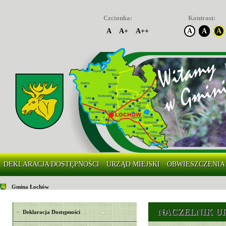
Czcionka:
Kontrast:
A
A+
A++
A
A
A
DEKLARACJA DOSTĘPNOŚCI
URZĄD MIEJSKI
OBWIESZCZENIA
Gmina Łochów
NACZELNIK U
Deklaracja Dostępności