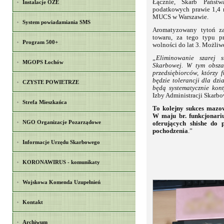
Łącznie, Skarb Państw
Instalacje OZE
podatkowych prawie 1,4 m
MUCS w Warszawie.
System powiadamiania SMS
Aromatyzowany tytoń zaj
towaru, za tego typu p
Program 500+
wolności do lat 3. Możliwe
„Eliminowanie szarej s
MGOPS Łochów
Skarbowej. W tym obsza
przedsiębiorców, którzy
będzie tolerancji dla dz
CZYSTE POWIETRZE
będą systematycznie ko
Izby Administracji Skarb
Strefa Mieszkańca
To kolejny sukces mazo
W maju br. funkcjonar
NGO Organizacje Pozarządowe
oferujących shishe do 
pochodzenia
.”
Informacje Urzędu Skarbowego
KORONAWIRUS - komunikaty
Wojskowa Komenda Uzupełnień
Kontakt
Archiwum