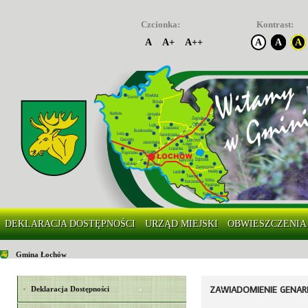
Czcionka:
Kontrast:
A
A+
A++
A
A
A
DEKLARACJA DOSTĘPNOŚCI
URZĄD MIEJSKI
OBWIESZCZENIA
Gmina Łochów
ZAWIADOMIENIE GENA
Deklaracja Dostępności