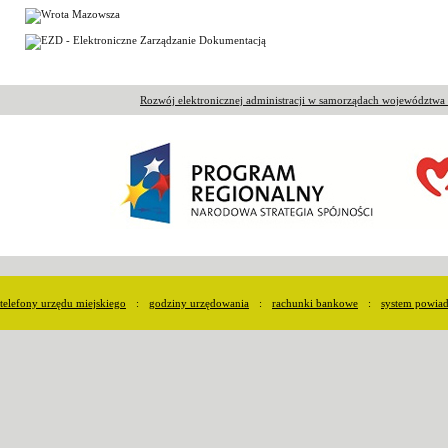
Rozwój elektronicznej administracji w samorządach województw
telefony urzędu miejskiego
:
godziny urzędowania
:
rachunki bankowe
:
system powia